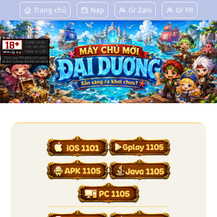
Trang chủ
Nạp
Gr Zalo
Gr FB
Tải Game Làng Hải Tặc Chính Thức