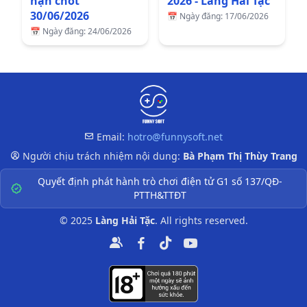
hạn chót
2026 - Làng Hải Tặc
30/06/2026
📅
Ngày đăng: 17/06/2026
📅
Ngày đăng: 24/06/2026
Email:
hotro@funnysoft.net
Thông tin liên hệ
Người chịu trách nhiệm nội dung:
Bà Phạm Thị Thùy Trang
Quyết định phát hành trò chơi điện tử G1 số 137/QĐ-
PTTH&TTĐT
© 2025
Làng Hải Tặc
. All rights reserved.