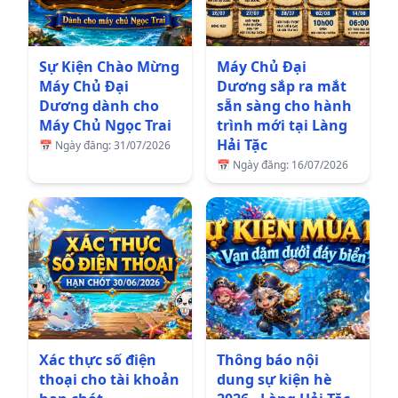
Sự Kiện Chào Mừng
Máy Chủ Đại
Máy Chủ Đại
Dương sắp ra mắt
Dương dành cho
sẵn sàng cho hành
Máy Chủ Ngọc Trai
trình mới tại Làng
Hải Tặc
📅
Ngày đăng: 31/07/2026
📅
Ngày đăng: 16/07/2026
Xác thực số điện
Thông báo nội
thoại cho tài khoản
dung sự kiện hè