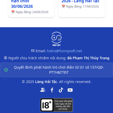
hạn chót
2026 - Làng Hải Tặc
30/06/2026
📅
Ngày đăng: 17/06/2026
📅
Ngày đăng: 24/06/2026
Email:
hotro@funnysoft.net
Thông tin liên hệ
Người chịu trách nhiệm nội dung:
Bà Phạm Thị Thùy Trang
Quyết định phát hành trò chơi điện tử G1 số 137/QĐ-
PTTH&TTĐT
© 2025
Làng Hải Tặc
. All rights reserved.