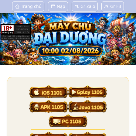
Trang chủ
Nạp
Gr Zalo
Gr FB
Tải Game Làng Hải Tặc Chính Thức