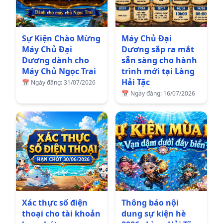
Sự Kiện Chào Mừng
Máy Chủ Đại
Máy Chủ Đại
Dương sắp ra mắt
Dương dành cho
sẵn sàng cho hành
Máy Chủ Ngọc Trai
trình mới tại Làng
Hải Tặc
📅
Ngày đăng: 31/07/2026
📅
Ngày đăng: 16/07/2026
Xác thực số điện
Thông báo nội
thoại cho tài khoản
dung sự kiện hè