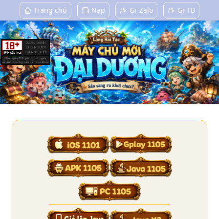
Trang chủ
Nạp
Gr Zalo
Gr FB
Tải Game Làng Hải Tặc Chính Thức