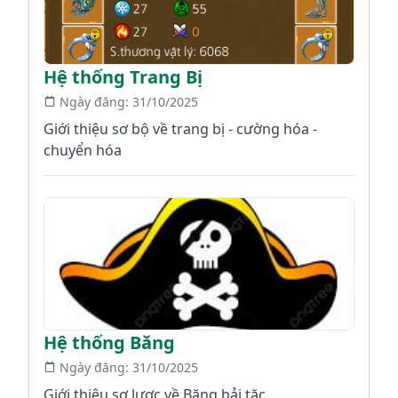
Hệ thống Trang Bị
Ngày đăng:
31/10/2025
Giới thiệu sơ bộ về trang bị - cường hóa -
chuyển hóa
Hệ thống Băng
Ngày đăng:
31/10/2025
Giới thiệu sơ lược về Băng hải tặc