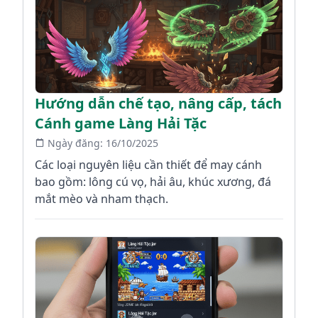
Hướng dẫn chế tạo, nâng cấp, tách
Cánh game Làng Hải Tặc
Ngày đăng:
16/10/2025
Các loại nguyên liệu cần thiết để may cánh
bao gồm: lông cú vọ, hải âu, khúc xương, đá
mắt mèo và nham thạch.