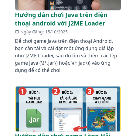
Hướng dẫn chơi Java trên điện
thoại android với J2ME Loader
Ngày đăng:
15/10/2025
Để chơi game Java trên điện thoại Android,
bạn cần tải và cài đặt một ứng dụng giả lập
như J2ME Loader, sau đó tìm và thêm các tệp
game Java (\(*.jar\) hoặc \(*.jad\)) vào ứng
dụng để có thể chơi.
Hướng dẫn chơi game Làng Hải