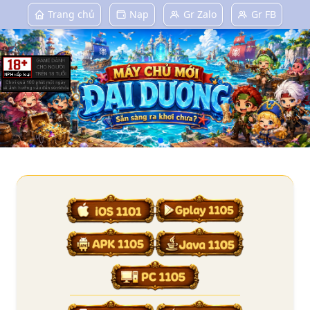
Trang chủ
Nạp
Gr Zalo
Gr FB
Tải Game Làng Hải Tặc Chính Thức