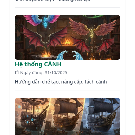
Hệ thống CÁNH
Ngày đăng:
31/10/2025
Hướng dẫn chế tạo, nâng cấp, tách cánh