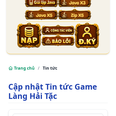
Trang chủ
/
Tin tức
Cập nhật Tin tức Game
Làng Hải Tặc