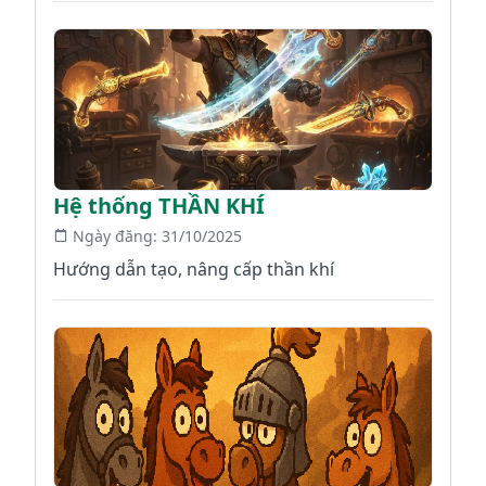
Hệ thống THẦN KHÍ
Ngày đăng:
31/10/2025
Hướng dẫn tạo, nâng cấp thần khí